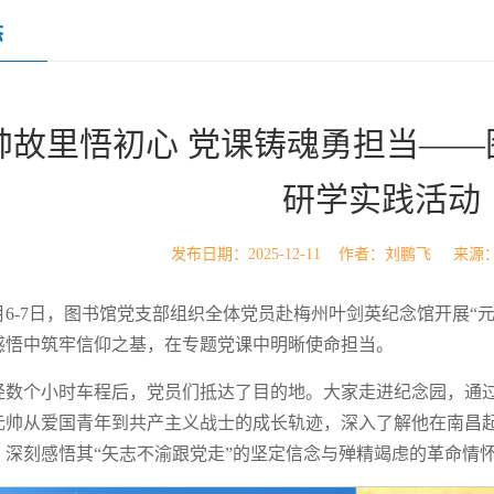
态
帅故里悟初心 党课铸魂勇担当——
研学实践活动
发布日期：2025-12-11 作者：刘鹏飞 来
2月6-7日，图书馆党支部组织全体党员赴梅州叶剑英纪念馆开展“
感悟中筑牢信仰之基，在专题党课中明晰使命担当。
经数个小时车程后，党员们抵达了目的地。大家走进纪念园，通
元帅从爱国青年到共产主义战士的成长轨迹，深入了解他在南昌
，深刻感悟其“矢志不渝跟党走”的坚定信念与殚精竭虑的革命情