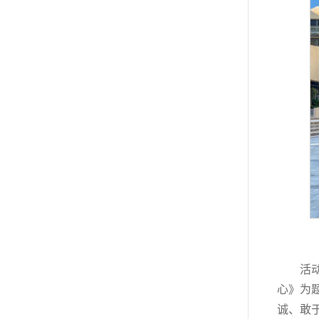
活
心》为
诚、敢