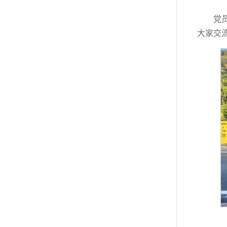
党
大家交