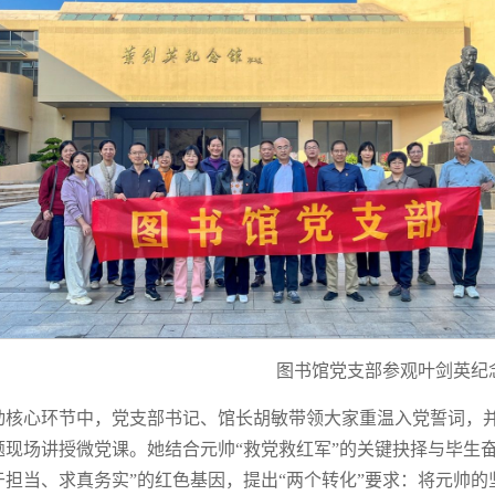
图书馆党支部参观叶剑英纪
动核心环节中，党支部书记、馆长胡敏带领大家重温入党誓词，并
题现场讲授微党课。她结合元帅“救党救红军”的关键抉择与毕生
于担当、求真务实”的红色基因，提出“两个转化”要求：将元帅