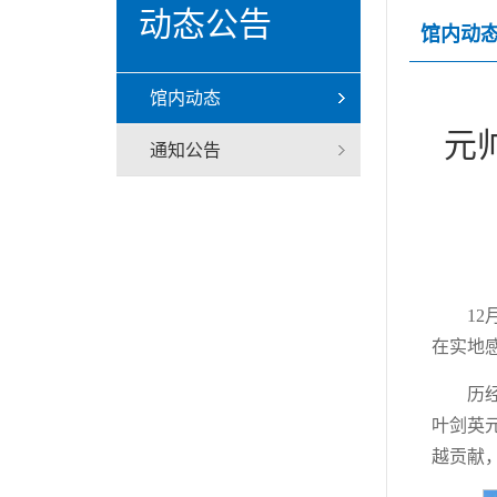
动态公告
馆内动
馆内动态
元
通知公告
1
在实地
历
叶剑英
越贡献