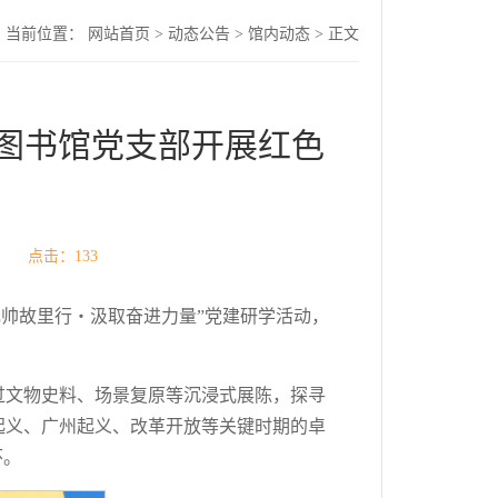
当前位置：
网站首页
>
动态公告
>
馆内动态
> 正文
图书馆党支部开展红色
源： 点击：
133
元帅故里行・汲取奋进力量”党建研学活动，
过文物史料、场景复原等沉浸式展陈，探寻
起义、广州起义、改革开放等关键时期的卓
怀。