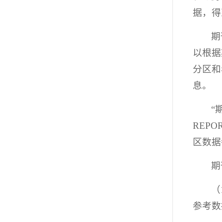
据，得
期
以根据
分区和
息。
“
REP
区数据
期
（
参考数