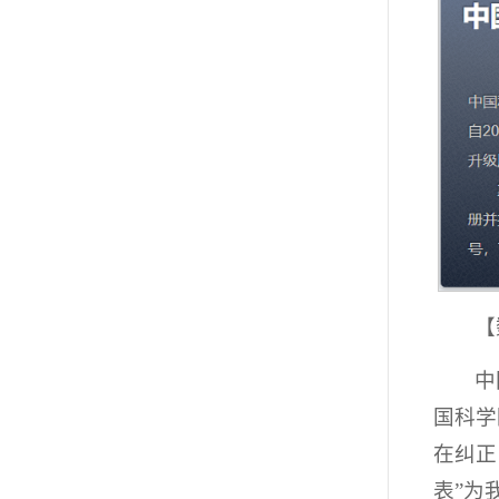
【
中
国科学
在纠正
表”为