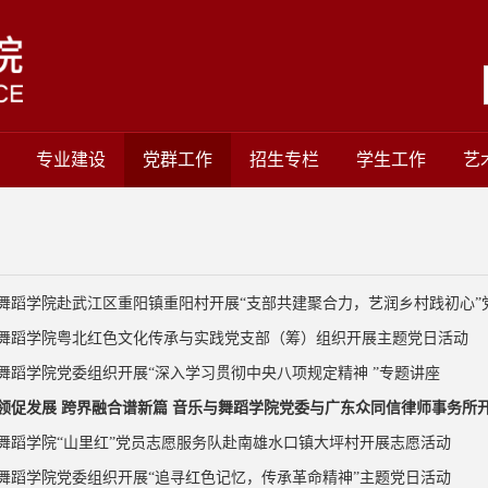
专业建设
党群工作
招生专栏
学生工作
艺
舞蹈学院赴武江区重阳镇重阳村开展“支部共建聚合力，艺润乡村践初心”党建
舞蹈学院粤北红色文化传承与实践党支部（筹）组织开展主题党日活动
舞蹈学院党委组织开展“深入学习贯彻中央八项规定精神 ”专题讲座
领促发展 跨界融合谱新篇 音乐与舞蹈学院党委与广东众同信律师事务所开展
舞蹈学院“山里红”党员志愿服务队赴南雄水口镇大坪村开展志愿活动
舞蹈学院党委组织开展“追寻红色记忆，传承革命精神”主题党日活动