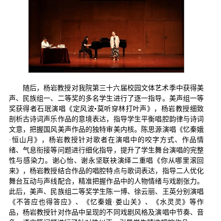
随后，杨岩教授对我院第三十六届校园文体艺术季中获得美
声、民族组一、二等奖的多名学生进行了逐一指导。美声组一等
奖获得者石珉演唱《定风波•莫听穿林打叶声》，杨岩教授细致
剖析古诗词声乐作品的意境表达，指导学生平衡唱腔韵律与诗词
文意，把握国风美声作品的独特审美内核。陈思源演唱《忆秦娥
·恒山月》，杨岩教授针对歌者在演唱中的咬字方式、作品情
绪、气息衔接等问题进行细化指导，提升了学生舞台演唱的完整
性与感染力。谢心怡、谢永坚联袂演绎二重唱《你从哪里滚回
来》，杨岩教授结合作品的唱腔特点与歌词表达，指导二人优化
舞台互动与声线配合，精准把握作品中的人物情绪与戏剧张力。
此后，美声、民族组二等奖学生陈一博、徐云丽、王英分别演唱
《不答应也得答应》、《忆秦娥·娄山关》、《水灵灵》等作
品，杨岩教授针对作品中呈现的不同戏剧风格及演唱中节奏、音