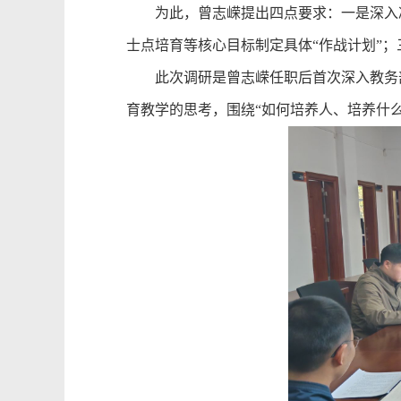
为此，曾志嵘提出
四
点
要求：一是深入
士点培育等核心目标制定具体
“
作战计划
”
；
此次调研是曾志嵘任职后首次深入教务
育教学的思考，围绕
“如何培养人、培养什