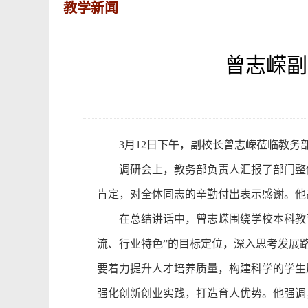
教学新闻
曾志嵘副
3月12日
下午
，副校长曾志嵘莅临教务
调研
会上
，
教务部
负责人
汇报
了
部门
整
肯定
，
对
全体同志的辛勤付出表示
感谢。他
在总结讲话中，
曾志嵘
围绕学校本科教
流、行业特色”
的
目标
定位
，
深入
思考
发展
要
着力
提升
人才
培养质量，构建科学的学生
强化创新创业实践，打造育人优势。他
强调