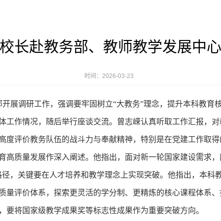
校长赴教务部、教师教学发展中
时间：2026-03-23
部开展调研工作，强调
要
牢固
树立
“大教务”理念
，
提升
本科教育
体
工作
情况
，
随后
举行
座谈
交流
。
曾志嵘
认真听取
工作
汇报
，
对
高度
评价
教务队伍
的
战斗力
与
奉献精神，特别是
在
党建工作取得
育
高质量发展
作
深入阐述。他
指出
，
面对新一轮国家建设
需求
，
路径，关键
要
在
人才培养和教学理念
上
实现
突破。他
指出，本科
质量评价
体系
，
探索更灵活的学分制、
更
精炼
的
核心课程体系、
，要将
国家级教学成果奖等标志性成果作为重要突破方向。