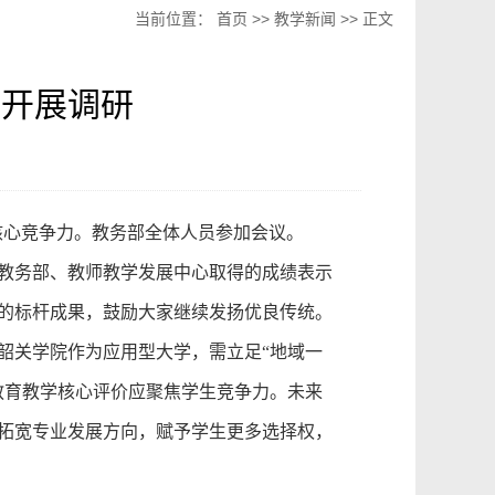
当前位置：
首页
>>
教学新闻
>> 正文
心开展调研
核心竞争力
。教务部
全体
人员
参加
会议
。
教务
部
、
教师
教学
发展
中心
取得的
成绩
表示
的标杆
成果
，鼓励大家继续发扬优良传统。
韶关学院作为应用型大学，
需
立足
“地域一
教育教学
核心评价应
聚焦
学生
竞争力。未来
拓宽专业发展方向，赋予学生更多选择权，