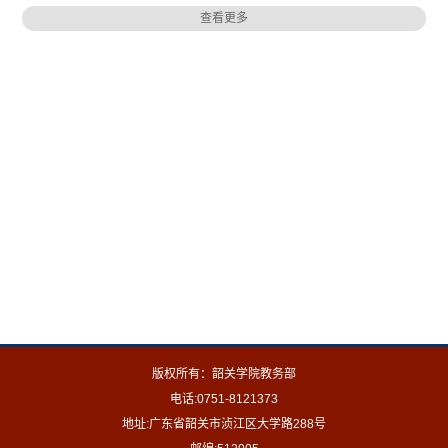
查看更多
版权所有：韶关学院教务部
电话:0751-8121373
地址:广东省韶关市浈江区大学路288号