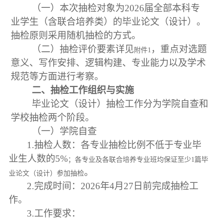
（一）本次
抽检
对象为
202
6
届全部本科专
业学生（含联合培养类）
的毕业论文（设计）
。
抽检原则
采用随机抽检的方式
。
（二）
抽检
评价要素详见
，
重点对选题
附件
1
意义、写作安排、逻辑构建、专业能力以及学术
规范等
方面
进行考察。
二、抽检
工作组织与实施
毕业论文（设计）抽检工作分为学院
自查
和
学校
抽检
两个阶段
。
（一）
学院
自查
1.抽检人数：各专业
抽检比例
不低于
专业毕
业生
人数
的
5%
；各专业及各联合培养专业班均保证至少
1篇毕
。
业论文（设计）参加抽检
2.完成时间：
202
6
年
4
月
27
日前完成抽检工
作。
3.工作要求：