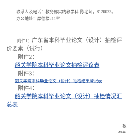
联系人及电话：教务部实践教学科
陈老师，
8120032。
办公地址：厚德楼
211室
广东省本科毕业论文（设计）抽检评
附件
1：
价要素（试行）
附件2：
韶关
学院本科毕业论文抽检评
议
表
附件3：
韶关
学院
本科
毕业论文
（
设计
）
抽检
结果登记表
附件
4
：
韶关
学院
本科
毕业论文
（
设计
）
抽检
情况汇
总表
教
务部