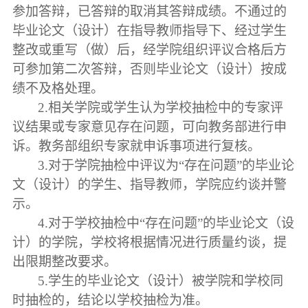
参加答辩，已答辩的取消
其
答辩成绩
。不通过的
毕业论文（设计）在指导教师指导下、经过学生
整改或
重写（做）后
，经学院组织评议
合格
后方
可参加第二次答辩
，否则毕业论文（设计）按
成
绩不及格
处理
。
2.
相关
学院或学生
认为
学校抽检中的
专家评
议结果或专家意见存在问题，可向教务部进行申
诉。教务部组织专家就申诉事项进行复核。
3.对于学院抽检中评议为“存在问题”的毕业论
文（设计）的学生、指导教师，学院应约谈并警
示。
4.对于学校抽检中“存在问题”的毕业论文（设
计）的学院，学校将根据情况进行质量约谈，提
出限期整改要求。
5.学生的毕业
论文
（设计）
被学院和学校同
时抽检的，结论以学校抽检为准。