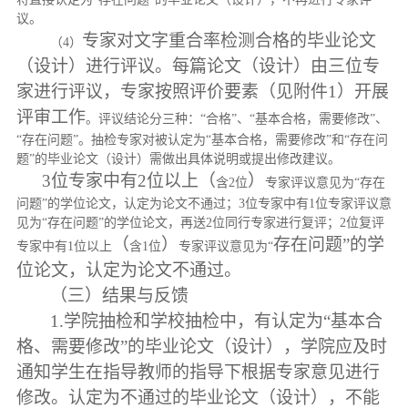
议。
专家对
文字重合率
检测合格的毕业论文
（
4）
（设计）进行评议。每篇论文（设计）由三位专
家进行评议，专家按照评
价要素
（见附件
1
）开展
评审工作
。评议结论分三种：
“合格”、“基本合格，需要修改”、
“存在问题”。抽检专家对被认定为“基本合格，需要修改”和“存在问
题”的毕业论文（设计）需做出具体说明或提出修改建议。
3位专家中有2位以上
（
）
含
2位
专家评议意见为
“存在
问题”的学位论文，认定为论文不通过；3位专家中有1位专家评议意
见为“存在问题”的学位论文，再送2位同行专家进行复评；2位复评
（
）
存在问题
”的学
专家中有1位以上
含
1位
专家评议意见为
“
位论文，认定为论文不通过。
（三）结果与反馈
1.学院抽检和学校抽检中，有认定为“基本合
格、需要修改”的毕业论文（设计），学院应及时
通知学生在指导教师的指导下根据专家意见进行
修改。认定为不通过的毕业论文（设计）
，不能