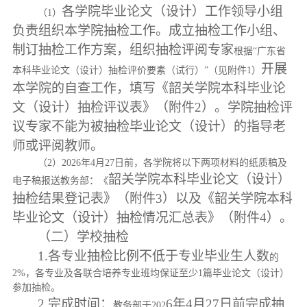
各学院毕业论文（设计）工作领导小组
（
1）
负责
组织
本学院抽检工作。成立抽检工作小组、
制订抽检工作方案，组织
抽检评阅专家
根据
“广东省
开展
本科毕业论文（设计）抽检评价要素（试行）”（见附件1）
本学院的自查工作
，填写
《韶关学院本科毕业论
文（设计）抽检
评议
表》（附件
2
）
。
学院抽检评
议
专家不能为被抽检
毕业
论文
（设计）
的指导老
师或评阅教师
。
（
2）2026年4月27日前，各学院将以下两项材料的纸质稿及
韶关学院本科毕业论文
（设计）
电子稿报送教务部：《
抽检
结果登记表
》（附件
3
）
以及
《韶关学院本科
毕业论文（设计）抽检
情况汇总表
》（附件
4
）。
（二）
学校抽
检
1.各专业抽检
比例
不低于
专业
毕业
生
人数
的
2%，
各专业及各联合培养专业班均保证至少
1篇毕业论文（设计）
参加抽检。
2.完成时间：
6
年
4
月
27
日前完成抽
教务部于
202