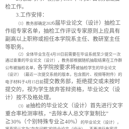
检工作。
3.工作安排：
6
届毕业论文（设计）抽检工
（
1）
教务部确定
202
作组专家名单，抽检工作评议专家原则上应具有
副高以上职称或担任本
学院系
主任、教研室主任
等职务。
（
2）全体毕业生在4月10日前需要在毕设系统至少提交一次
通过查重的毕业论文（设计），教务部根据随机抽取结果在工作群
各学院
按要求将
公布被抽检名单，
被抽检学生的毕业论文
（设计）（最近一次提交系统的版本，包含图片、视频等附件）的
提交教务部，拒绝提交或未按时
电子材料于
4月15日前
提交的，视为学生放弃答辩资格，毕业论文（设
计）按不及格处理
。
抽检
的
毕业论文（设计）首先进行
文字
（
3）被
重合率
检测
审核
，
“去除本人
总文字复制比
”
≧
30%
（个别特殊专业
≧
40%）
的毕业论文（设计），
将直接认定为
“存在问题”的毕业论文（设计），不再进行专家评