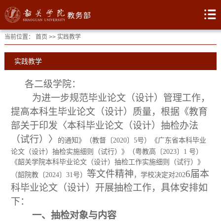
当前位置：
首页
>>
实践教学
实践教学
各二级学院：
为进一步规范毕业论文（设计）管理工作，
提高本科
生
毕业论文（设计）质量，根据
《教育
部关于印发
〈
本科毕业论文（设计）抽检办法
（试行）
〉
的通知》（教督〔
2020〕5号）《广东省本科毕业
论文（设计）抽检实施细则（试行）》（粤教高〔2023〕1 号）
《韶关学院本科毕业论文（设计）抽检工作实施细则（试行）》
等文件精神
6
届本
（韶院教〔2024〕31号）
，学校决定对
202
科毕业论文（设计）开展抽检工作，具体安排如
下：
一、抽检对象与内容