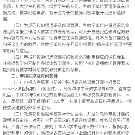
与创业等十多个模块。为充分满足学生的选课要求，提高学生的综合
素质，扩大学生的视野，增强学生的技能，各教学单位要组织具有申
报资格、教学经验丰富、有研究专长的教师积极申报开设通识选修
课。
（四）为规范和加强通识选修课管理，各教学单位应将通识选修
课程的申报工作纳入教学工作统筹管理，深入开展通识选修课程的教
学内容与教学方法改革，认真审查任课教师资格。凡不具备开课资格
和任课能力的教师，各教学单位应在开课申报表的“所在单位意见”栏签
署明确的意见。
（五）申报开设通识选修课程的教师必须制定相应的课程标准，
并依据教学内容制作多媒体教学课件，按照学校的课程教学管理要求
提交所有教学材料给学院教务员老师存档。
二、申报程序及时间安排
（一）申报人需填写《韶关学院通识选修课程开课
申报表及
<××××>课程标准》（见附件），经各单位主管教学领导审核、签署意
见后，于2026年5月18日前将申报表纸质材料提交教务部教务科，地
点：厚德楼（原王锦辉楼）203室，并将申报表和课标电子版通过企业
微信发送教务部余革老师。
（二）教务部将根据学校教学计划要求，开展对教师申报开课的
课程进行审核，对不符合开课要求的通识选修课程，教务部会另行通
知。凡符合开课条件（原则上20人≤学生选课人数≤120人，根据实际
情况判定）的课程，须按课表安排上课（上课的具体时间和地点可登