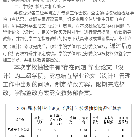
篇是抽检时未在系统提交论文，直接判定存在问题论文。
二、学校抽检结果相应处理
学校要求各二级学院召开专题工作会议，全面通报校级抽检及学
院自查结果，对照专家评议意见，组织本届全体毕业生开展自查自
纠，切实提升毕业论文（设计）质量。对本次校级抽检
“存在问题”的
毕业论文（设计），相关学院须及时对学生进行警示提醒，约谈指导
教师，并督促学生在指导教师的指导下认真修改或重新撰写。毕业论
通过后
文（设计）修改完成后，须经学院学位评定分委会审核，
方
可参加再次答辩并评定成绩。学院学位评定分委会审核材料须签字并
加盖公章，并报送教务部备案。
本次学校抽检中有
“
存在问题
”
毕业论文
（设
计）
的二级学院，需总结
在毕业论文（设计）管理
工作中出现的问题，
制定
整改方案，限期完成整
改，学院整改方案需
交
教务部备案。