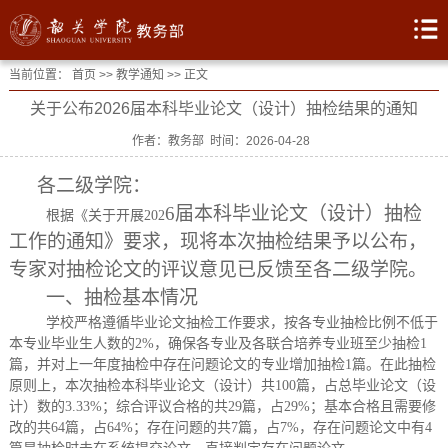
当前位置：
首页
>>
教学通知
>> 正文
关于公布2026届本科毕业论文（设计）抽检结果的通知
作者：教务部 时间：2026-04-28
各二级学院：
6
届本科毕业论文（设计）抽检
根据《关于开展
202
工作的通知》要求，现将本次抽检结果予以公布，
专家对抽检论文的评议意见已反馈至各
二级
学院。
一、
抽检基本情况
学校严格遵循毕业论文抽检工作要求，按各专业抽检比例不低于
本专业毕业生人数的
2%，确保各专业及各联合培养专业班至少抽检1
篇，并对上一年度抽检中存在问题论文的专业增加抽检1篇
。
在此
抽检
原则
上，本次抽检本科毕业论文（设计）共
100篇
，
占总毕业论文（设
计）数的
3.33%；
综合评议合格的共
29篇，占29%；基本合格且需要修
改的共64篇，占64%；存在问题的共7篇，占7%，存在问题论文中有4