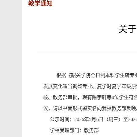
教学通知
关于
根
据
《韶关学院全日制本科学生转专
发展变化适当调整专业、复学时复学年级原
核、教务部审批，现有
陈宇轩等
4位学
生符
议，请以书面形式署实名向我校教务部反映
公示时间：
202
6
年
5
月
6
日（周
三
）至
202
学校受理部门：教务部