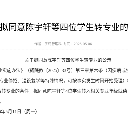
拟同意陈宇轩等四位学生转专业
作者：学籍管理科 时间：2026-05-06
关于拟同意陈宇轩等四位学生
转专业的公示
业实施办法》（
韶院
教
〔
202
5
〕
33
号）
第三章第六条（因疾病或
专业停招、退役复学等特殊情况，可按事实发生时间开始受理）
合转专业的条件，拟同意
陈宇轩
等
4
位学生转入相关专业年级就读
。
6
年
5
月
11
日（周
一
）