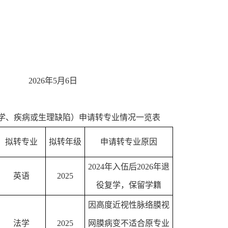
2026年5月6日
学、疾病或生理缺陷
）申请转专业情况一览表
拟转专业
拟转年级
申请转专业原因
2
024年入伍后2026年退
英语
202
5
役复学，保留学籍
因高度近视性脉络膜视
法学
202
5
网膜病变不适合原专业