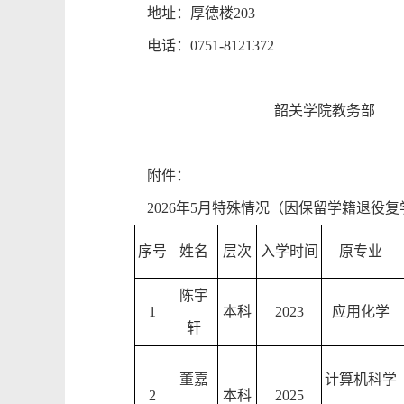
地址：厚德楼
203
电话：
0751-8121372
韶关学院教务部
附件：
202
6
年
5
月特殊情况（因保留学籍退役
复
序号
姓名
层次
入学
时间
原专业
陈宇
1
本科
202
3
应用化学
轩
董嘉
计算机科学
2
本科
2025