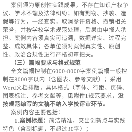
案例须为原创性实践成果，不存在知识产权争
议、学术不端及法律纠纷；如有剽窃、抄袭、造
假等行为，一经查实，取消参评资格、撤销相关
荣誉，并按学校学术规范处理，后果由申报人承
担。案例内容须真实可追溯，数据详实、过程完
整、成效具体；各单位须对案例真实性、原创
性、政治合规性进行严格初审把关。
（
三
）
篇幅
要求
与
格式规范
全文篇幅控制在6000-8000字案例篇幅一般控
制在8000字以内（含图表、参考文献）；采用
Word文档排版，具体格式（字体、行距、页码、
图表标注、参考文献等，
见附件
1
规范要求，
没
按
规范
编写
的
文稿
不
纳入
学校
评审
环节
。
案例内容主要包括：
1.
案例标题
：
简洁精准，突出创新点与实践
特色（含副标题，不超过30字）；