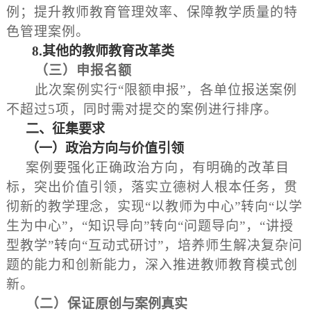
例；提升教师教育管理效率、保障教学质量的特
色管理案例。
8.
其他
的
教师教育改革
类
（
三
）
申报
名额
此次案例实行“限额申报”，各单位报送案例
不超过5项，同时需对提交的案例进行排序。
二、征集要求
（
一
）
政治方向与价值引领
案例要强化正确政治方向，有明确的改革目
标，突出价值引领，落实立德树人根本任务，贯
彻新的教学理念，实现“以教师为中心”转向“以学
生为中心”，“知识导向”转向“问题导向”，“讲授
型教学”转向“互动式研讨”，培养师生解决复杂问
题的能力和创新能力，深入推进教师教育模式创
新。
（
二
）
保
证
原创与
案例
真实