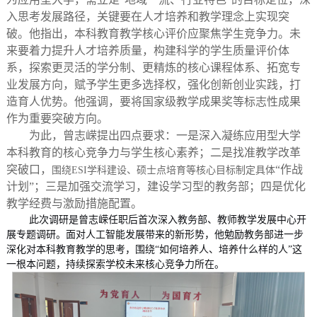
入
思考
发展路径，关键
要
在
人才培养和教学理念
上
实现
突
破。他
指出，本科教育教学
核心评价应
聚焦
学生
竞争力。未
来
要
着力
提升
人才
培养质量，构建科学的学生质量评价
体
系
，
探索更灵活的学分制、
更
精炼
的
核心课程体系、拓宽专
业发展方向，赋予学生更多选择权，
强化创新创业实践，打
造育人优势。他
强调，要将
国家级教学成果奖等标志性成果
作为重要突破方向。
为此，曾志嵘提出
四
点
要求：一是深入凝练
应用型大学
本科教育的核心竞争力与学生核心素养；二是找准教学改革
突破口，
“
作战
围绕
ESI学科建设、硕士点培育等核心目标制定具体
计划
”
；三是加强交流学习，建设学习型
的教务部
；四是优化
教学经费与激励措施配置。
此次调研是曾志嵘任职后首次深入教务部、教师教学发展中心开
展专题调研。面对人工智能发展带来的新形势，他勉励教务部进一步
深化对本科教育教学的思考，围绕
“如何培养人、培养什么样的人”这
一根本问题，持续探索学校未来核心竞争力所在。