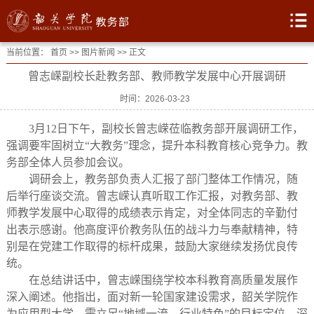
当前位置：
首页
>>
图片新闻
>> 正文
曾志嵘副校长赴教务部、教师教学发展中心开展调研
时间：2026-03-23
3月12日
下午
，副校长曾志嵘莅临教务部开展调研工作，
强调
要
牢固
树立
“大教务”理念
，
提升
本科教育核心竞争力
。教
务部
全体
人员
参加
会议
。
调研
会上
，
教务部
负责人
汇报
了
部门
整体
工作
情况
，
随
后
举行
座谈
交流
。
曾志嵘
认真听取
工作
汇报
，
对教务
部
、
教
师
教学
发展
中心
取得的
成绩
表示
肯定
，
对
全体同志的辛勤付
出表示
感谢。他高度
评价
教务队伍
的
战斗力
与
奉献精神，特
别是
在
党建工作取得的标杆
成果
，鼓励大家继续发扬优良传
统。
在总结讲话中，
曾志嵘
围绕学校本科教育
高质量发展
作
深入阐述。他
指出
，
面对新一轮国家建设
需求
，韶关学院作
为应用型大学，
需
立足
“地域一流、行业特色”
的
目标
定位
，
深